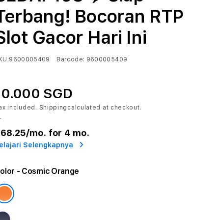
Terbang! Bocoran RTP
Slot Gacor Hari Ini
KU:
9600005409
Barcode:
9600005409
10.000 SGD
ax included.
Shipping
calculated at checkout.
r
68.25
/mo. for 4 mo.
elajari Selengkapnya
olor
- Cosmic Orange