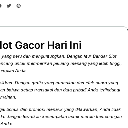
t Gacor Hari Ini
n yang seru dan menguntungkan. Dengan fitur Bandar Slot
irancang untuk memberikan peluang menang yang lebih tinggi,
 impian Anda.
ikkan. Dengan grafis yang memukau dan efek suara yang
n bahwa setiap transaksi dan data pribadi Anda terlindungi
rmainan.
i bonus dan promosi menarik yang ditawarkan, Anda tidak
nda. Jangan lewatkan kesempatan untuk meraih kemenangan
 Anda!