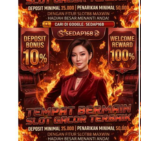
Open
media
6
in
modal