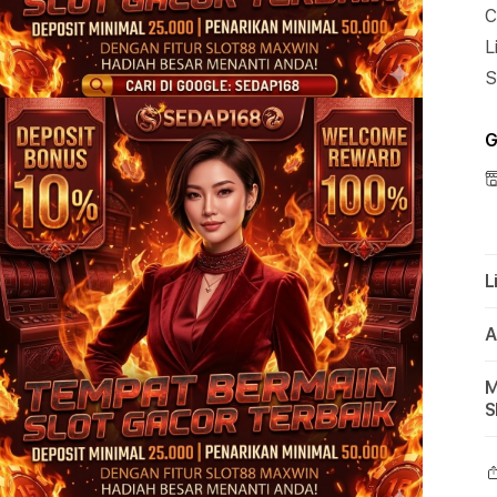
C
L
S
Open
media
7
G
in
modal
L
A
M
S