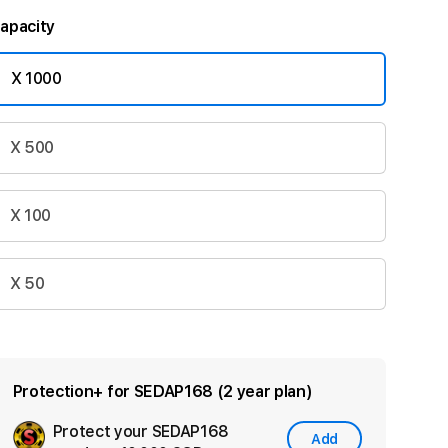
apacity
X 1000
X 500
X 100
X 50
Protection+ for SEDAP168 (2 year plan)
Protect your SEDAP168
Add
Add