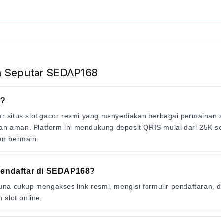
 Seputar SEDAP168
8?
 situs slot gacor resmi yang menyediakan berbagai permainan s
dan aman. Platform ini mendukung deposit QRIS mulai dari 25K s
an bermain.
mendaftar di SEDAP168?
na cukup mengakses link resmi, mengisi formulir pendaftaran, 
 slot online.