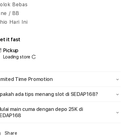
olok Bebas
ine / BB
hio Hari Ini
et it fast
Pickup
Loading store
imited Time Promotion
pakah ada tips menang slot di SEDAP168?
ulai main cuma dengan depo 25K di
EDAP168
Share