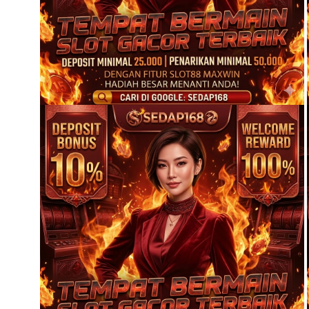
Open
media
4
in
modal