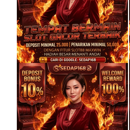
Open
media
2
in
modal