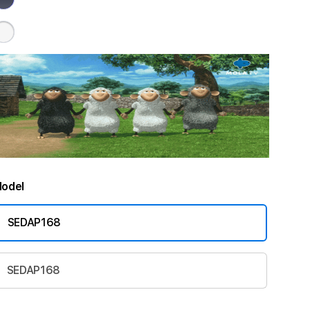
odel
SEDAP168
SEDAP168