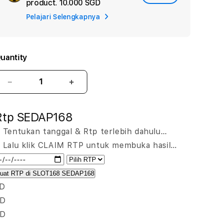
product.
10.000 SGD
Apple
Pelajari Selengkapnya
Care
uantity
Decrease
Increase
quantity
quantity
for
for
Rtp SEDAP168
SEDAP168
SEDAP168
✈️
✈️
 Tentukan tanggal & Rtp terlebih dahulu…
Siap
Siap
 Lalu klik CLAIM RTP untuk membuka hasil…
Terbang!
Terbang!
Bocoran
Bocoran
RTP
RTP
uat RTP di SLOT168 SEDAP168
Slot
Slot
D
Gacor
Gacor
3D
Hari
Hari
4D
Ini
Ini