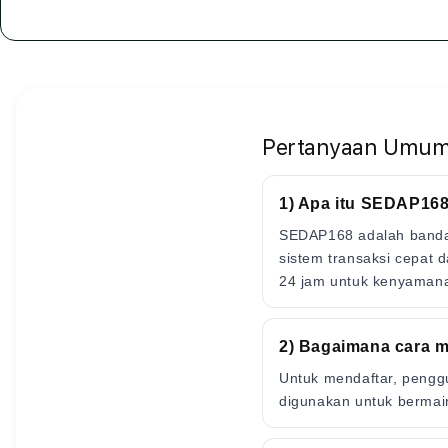
Pertanyaan Umum
1) Apa itu SEDAP16
SEDAP168 adalah bandar
sistem transaksi cepat 
24 jam untuk kenyaman
2) Bagaimana cara 
Untuk mendaftar, penggu
digunakan untuk bermain