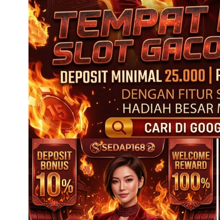
Open
media
1
in
modal