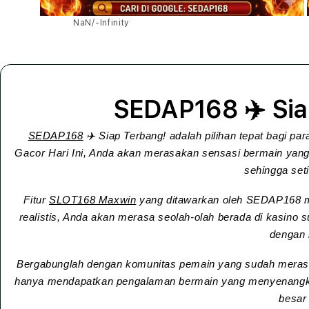
Open
of
NaN
/
-Infinity
media
8
in
modal
SEDAP168 ✈️ Sia
SEDAP168
✈️ Siap Terbang! adalah pilihan tepat bagi 
Gacor Hari Ini, Anda akan merasakan sensasi bermain yang t
sehingga set
Fitur
SLOT168 Maxwin
yang ditawarkan oleh SEDAP168 m
realistis, Anda akan merasa seolah-olah berada di kasino 
dengan 
Bergabunglah dengan komunitas pemain yang sudah merasa
hanya mendapatkan pengalaman bermain yang menyenangkan
besar