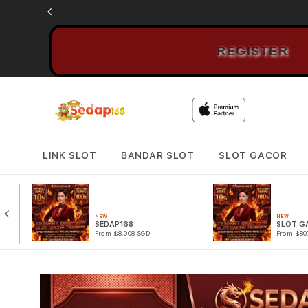
REGISTER
LINK SLOT
BANDAR SLOT
SLOT GACOR
NEW
NEW
SEDAP168
SLOT G
From $8.008 SGD
From $80
Skip to
product
information