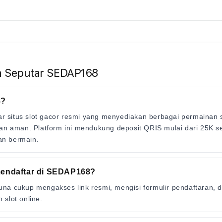
 Seputar SEDAP168
8?
 situs slot gacor resmi yang menyediakan berbagai permainan s
dan aman. Platform ini mendukung deposit QRIS mulai dari 25K s
an bermain.
mendaftar di SEDAP168?
na cukup mengakses link resmi, mengisi formulir pendaftaran, 
 slot online.