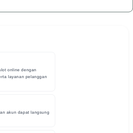
lot online dengan
erta layanan pelanggan
dan akun dapat langsung