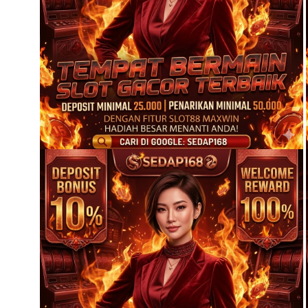
Open
media
2
in
modal