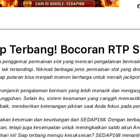
Open
media
9
in
modal
p Terbang! Bocoran RTP Slo
para penggemar permainan slot yang mencari pengalaman bermai
ak tertandingi. Nikmati berbagai jenis permainan slot yang d
iap putaran bisa menjadi momen berharga untuk meraih jackpot
enjamin pengalaman bermain yang lebih menarik dan mengasy
sungguhan. Selain itu, sistem keamanan yang canggih memastika
baik, memberikan ketenangan pikiran saat Anda fokus pada pe
kan keseruan dan keuntungan dari SEDAP168. Dengan berbaga
, tetapi juga kesempatan untuk meningkatkan saldo akun A
 hari ini! Siap terbang menuju kesuksesan? SEDAP168 menanti