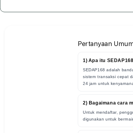
Pertanyaan Umum
1) Apa itu SEDAP16
SEDAP168 adalah bandar
sistem transaksi cepat 
24 jam untuk kenyaman
2) Bagaimana cara 
Untuk mendaftar, penggu
digunakan untuk bermain